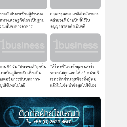
ทยผลักดันอาเซียนผู้กำหนด
ก.อุตฯรุดสอบเพลิงไหม้อาคาร
ิศทางเศรษฐกิจโลก เป็นฐาน
คล้ายรง.ที่บ้านบึง ชี้ไร้ใบ
วามมั่นคงทางอาหาร
อนุญาตฯส่อดำเนินคดี
แกน 90 วัน “ภัทรพงศ์”ลุยปั้น
“สิริพงศ์”แจงข้อมูลขนส่งรั่ว
นามบินภูมิภาครับเที่ยวบิน
ระบบไม่ถูกแฮก ให้ 63 หน่วย รี
ินเตอร์ ยกระดับบุคลากร-
เซทรหัสผ่าน ลุยฟ้องทั้งผู้พบ
นุนใช้เทคโนโลยี
แล้วไม่แจ้ง-นำข้อมูลไปใช้เอง
ติดต่อฝ่ายโฆษณา
+66 (0) 2629 4601