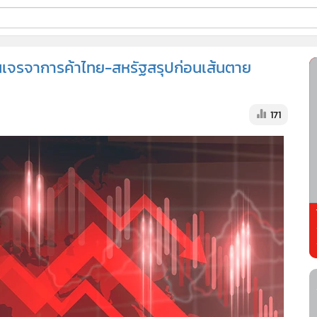
ี่ใช้
ุ้นเจรจาการค้าไทย-สหรัฐสรุปก่อนเส้นตาย
ss
171
้นสูง