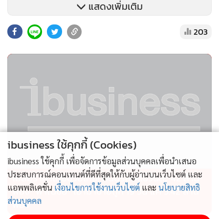
แสดงเพิ่มเติม
สำหรับผู้ใช้งานเดิมของแอป “เอ็กซ์พลอร์” (xplORe) จะสามารถ
203
อัปเดตเป็น blueplus+ ได้โดยอัตโนมัติ โดยไม่ต้องดาวน์โหลด
ใหม่ ขณะที่ผู้ใช้งานใหม่สามารถเริ่มดาวน์โหลดแอปได้ตั้งแต่วันที่
1 กรกฎาคม 2568 เป็นต้นไป
ibusiness ใช้คุกกี้ (Cookies)
ibusiness ใช้คุกกี้ เพื่อจัดการข้อมูลส่วนบุคคลเพื่อนำเสนอ
ประสบการณ์คอนเทนต์ที่ดีที่สุดให้กับผู้อ่านบนเว็บไซต์ และ
ไม่สมราคาไทยช่วยไทย! คนบริโภคไข่วันละ 42 ล้าน
แอพพลิเคชั่น
เงื่อนไขการใช้งานเว็บไซต์
และ
นโยบายสิทธิ
ฟอง “พาณิชย์” เอามาขายถูก 19 วัน แค่ 3.42 ล้าน
ส่วนบุคคล
ฟอง