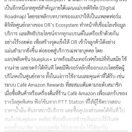
เป็นอีกหนึ่งกลยุทธ์สำคัญภายใต้แผนแม่บทดิจิทัล (Digital
Roadmap) โดยจะพลิกบทบาทของแอปฯให้เป็นแพลตฟอร์ม
ดิจิทัลศูนย์กลางของ OR’s Ecosystem ทำหน้าที่เชื่อมโยงข้อมูล
บริการ และสิทธิประโยชน์จากทุกแบรนด์ในเครือเข้าด้วยกัน
อย่างไร้รอยต่อ เพื่อสร้างจุดแข็งให้ OR เข้าใจลูกค้าได้อย่าง
แม่นยำมากยิ่งขึ้น ต่อยอดสู่บริการเฉพาะบุคคล โดย
แอปพลิเคชัน blueplus+ มาพร้อมอินเทอร์เฟซใหม่ที่ทันสมัย ใช้
งานง่าย และจดจำได้ทันที โดยมีฟีเจอร์หลักที่ออกแบบโดยยึดผู้
บริโภคเป็นศูนย์กลาง ทั้งในแง่การใช้งานและคุณค่าที่ได้รับ เช่น
ระบบ Café Amazon Rewards ที่สะสมแต้มตามระดับสมาชิก
เมื่อซื้อสินค้าหรือเครื่องดื่มที่ร้าน Café Amazon เพื่อแลกรับของ
รางวัลสุดพิเศษ ฟังก์ชันจาก PTT Station ที่ให้ผู้ใช้ตรวจสอบ
ราคาน้ำมัน ค้นหาสถานีบริการ และซื้อคูปองส่วนลดได้ทันที ไป
จนถึง blueplus+ wallet ที่รองรับการชำระเงินแบบไร้เงินสด
ตอกย้ำแนวคิด ‘แอปบลูพลัส ใช้ง่าย ตรงใจ ใช้ได้ทุกวัน