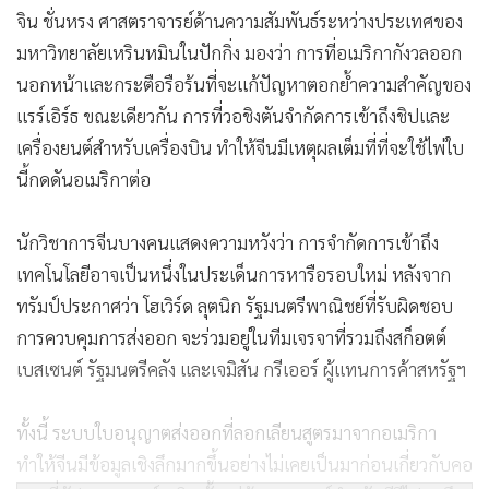
จิน ชั่นหรง ศาสตราจารย์ด้านความสัมพันธ์ระหว่างประเทศของ
มหาวิทยาลัยเหรินหมินในปักกิ่ง มองว่า การที่อเมริกากังวลออก
นอกหน้าและกระตือรือร้นที่จะแก้ปัญหาตอกย้ำความสำคัญของ
แรร์เอิร์ธ ขณะเดียวกัน การที่วอชิงตันจำกัดการเข้าถึงชิปและ
เครื่องยนต์สำหรับเครื่องบิน ทำให้จีนมีเหตุผลเต็มที่ที่จะใช้ไพ่ใบ
นี้กดดันอเมริกาต่อ
นักวิชาการจีนบางคนแสดงความหวังว่า การจำกัดการเข้าถึง
เทคโนโลยีอาจเป็นหนึ่งในประเด็นการหารือรอบใหม่ หลังจาก
ทรัมป์ประกาศว่า โฮเวิร์ด ลุตนิก รัฐมนตรีพาณิชย์ที่รับผิดชอบ
การควบคุมการส่งออก จะร่วมอยู่ในทีมเจรจาที่รวมถึงสก็อตต์
เบสเซนต์ รัฐมนตรีคลัง และเจมิสัน กรีเออร์ ผู้แทนการค้าสหรัฐฯ
ทั้งนี้ ระบบใบอนุญาตส่งออกที่ลอกเลียนสูตรมาจากอเมริกา
ทำให้จีนมีข้อมูลเชิงลึกมากขึ้นอย่างไม่เคยเป็นมาก่อนเกี่ยวกับคอ