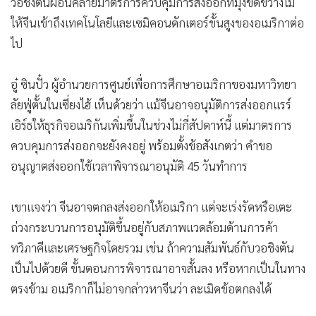
วอชิงตันผ่อนคลายมาตรการควบคุมการส่งออกที่มุ่งขัดขวางไม่
ให้จีนเข้าถึงเทคโนโลยีและเซมิคอนดักเตอร์ขั้นสูงของอเมริกาต่อ
ไป
อู๋ ซินปั๋ว ผู้อำนวยการศูนย์เพื่อการศึกษาอเมริกาของมหาวิทยา
ลัยฟู่ตั้นในเซี่ยงไฮ้ เห็นด้วยว่า แม้จีนอาจอนุมัติการส่งออกแรร์
เอิร์ธให้ธุรกิจอเมริกันเพิ่มขึ้นในช่วงไม่กี่สัปดาห์นี้ แต่มาตรการ
ควบคุมการส่งออกจะยังคงอยู่ พร้อมตั้งข้อสังเกตว่า คำขอ
อนุญาตส่งออกใช้เวลาพิจารณาอนุมัติ 45 วันทำการ
เขาแจงว่า จีนอาจตกลงส่งออกให้อเมริกา แต่จะเร่งรัดหรือเตะ
ถ่วงกระบวนการอนุมัติขึ้นอยู่กับสภาพแวดล้อมด้านการค้า
ทวิภาคีและเศรษฐกิจโดยรวม เช่น ถ้าความสัมพันธ์กับวอชิงตัน
เป็นไปด้วยดี ขั้นตอนการพิจารณาอาจสั้นลง หรือหากเป็นในทาง
ตรงข้าม อเมริกาก็ไม่อาจกล่าวหาจีนว่า ละเมิดข้อตกลงได้