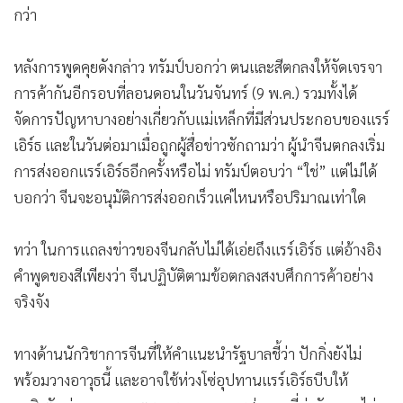
กว่า
หลังการพูดคุยดังกล่าว ทรัมป์บอกว่า ตนและสีตกลงให้จัดเจรจา
การค้ากันอีกรอบที่ลอนดอนในวันจันทร์ (9 พ.ค.) รวมทั้งได้
จัดการปัญหาบางอย่างเกี่ยวกับแม่เหล็กที่มีส่วนประกอบของแรร์
เอิร์ธ และในวันต่อมาเมื่อถูกผู้สื่อข่าวซักถามว่า ผู้นำจีนตกลงเริ่ม
การส่งออกแรร์เอิร์ธอีกครั้งหรือไม่ ทรัมป์ตอบว่า “ใช่” แต่ไม่ได้
บอกว่า จีนจะอนุมัติการส่งออกเร็วแค่ไหนหรือปริมาณเท่าใด
ทว่า ในการแถลงข่าวของจีนกลับไม่ได้เอ่ยถึงแรร์เอิร์ธ แต่อ้างอิง
คำพูดของสีเพียงว่า จีนปฏิบัติตามข้อตกลงสงบศึกการค้าอย่าง
จริงจัง
ทางด้านนักวิชาการจีนที่ให้คำแนะนำรัฐบาลชี้ว่า ปักกิ่งยังไม่
พร้อมวางอาวุธนี้ และอาจใช้ห่วงโซ่อุปทานแรร์เอิร์ธบีบให้