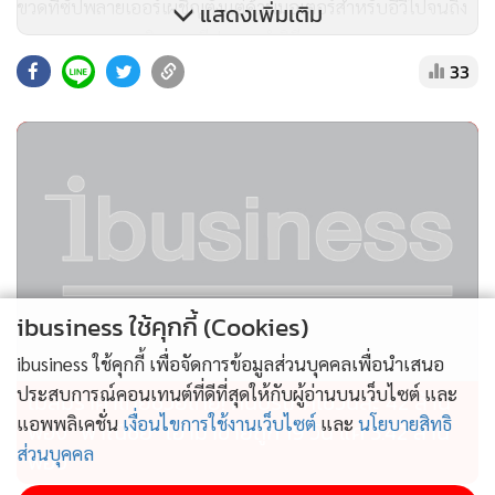
ขวดที่ซัปพลายเออร์เผชิญตั้งแต่ด้านมอเตอร์สำหรับอีวีไปจนถึง
แสดงเพิ่มเติม
ระบบควบคุมการบินและขีปนาวุธนำวิถี
33
จู จิ้นเว่ย นักวิชาการของสถาบันแกรนด์วิว ซึ่งเป็นกลุ่มคลังสมอง
ในปักกิ่งที่โฟกัสด้านความสัมพันธ์ระหว่างประเทศ ชี้ว่า จีนได้แรง
บันดาลใจจากการควบคุมการส่งออกในมาตรการแซงก์ชันของ
อเมริกา และพยายามสร้างระบบของตนเองเพื่อใช้เป็นไม้ตาย
สุดท้าย
เดือนเมษายนจีนตอบโต้สงครามการค้าของอเมริกาด้วยการเพิ่ม
ibusiness ใช้คุกกี้ (Cookies)
แรร์เอิร์ธบางชนิดในรายชื่อสินค้าที่ผู้ส่งออกต้องขอใบอนุญาต
จากรัฐบาลก่อน
ibusiness ใช้คุกกี้ เพื่อจัดการข้อมูลส่วนบุคคลเพื่อนำเสนอ
ประสบการณ์คอนเทนต์ที่ดีที่สุดให้กับผู้อ่านบนเว็บไซต์ และ
ไม่สมราคาไทยช่วยไทย! คนบริโภคไข่วันละ 42 ล้าน
โนอาห์ บาร์กิน ที่ปรึกษาอาวุโสของโรเดียม กรุ๊ป กลุ่มคลังสมอง
แอพพลิเคชั่น
เงื่อนไขการใช้งานเว็บไซต์
และ
นโยบายสิทธิ
ฟอง “พาณิชย์” เอามาขายถูก 19 วัน แค่ 3.42 ล้าน
ส่วนบุคคล
ในอเมริกาที่ติดตามความเคลื่อนไหวของจีน ชี้ว่า อัตราการอนุมัติ
ฟอง
การส่งออกฟ้องชัดว่า จีนกำลังกดดันหนักเพื่อป้องกันไม่ให้