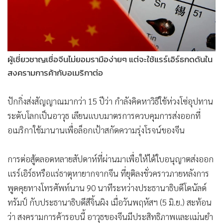
ผู้เชี่ยวชาญเชื่อจีนไม่ยอมรามือง่ายๆ แต่จะใช้แรร์เอิร์ธกดดันใน
สงครามการค้ากับอเมริกาต่อ
ปักกิ่งส่งสัญญาณมากว่า 15 ปีว่า กำลังคิดหาวิธีใช้ห่วงโซ่อุปทาน
ระดับโลกเป็นอาวุธ เลียนแบบมาตรการควบคุมการส่งออกที่
อเมริกาใช้มานานเพื่อล็อกเป้าสกัดความรุ่งโรจน์ของจีน
การต่อสู้ตลอดหลายสัปดาห์ที่ผ่านมาเพื่อให้ได้ใบอนุญาตส่งออก
แรร์เอิร์ธหรือแร่ธาตุหายากจากจีน ที่ยุติลงชั่วคราวภายหลังการ
พูดคุยทางโทรศัพท์นาน 90 นาทีระหว่างประธานาธิบดีโดนัลด์
ทรัมป์ กับประธานาธิบดีสีจิ้นผิง เมื่อวันพฤหัสฯ (5 มิ.ย.) สะท้อน
ว่า สงครามการค้ารอบนี้ อาวุธของจีนมีประสิทธิภาพและแม่นยำ