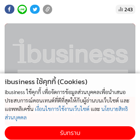
243
นายฮานส์ สโตเตอร์ กรรมการผู้จัดการภูมิภาคเอเชียตะวันออก
เฉียงใต้ บริษัท เมสเซ่ สตุ๊ตการ์ท (Messe Stuttgart) กล่าวว่า เมส
เซ่ สตุ๊ตการ์ท ได้ร่วมมือกับเครือข่ายพันธมิตรทั้งในประเทศและ
ต่างประเทศ ประกาศความพร้อมจัดงาน LogiMAT Southeast
ibusiness ใช้คุกกี้ (Cookies)
Asia 2025 มหกรรมสินค้าชั้นนำด้านอินทราโลจิสติกส์แห่งเอเชีย
ibusiness ใช้คุกกี้ เพื่อจัดการข้อมูลส่วนบุคคลเพื่อนำเสนอ
ตะวันออกเฉียงใต้ ภายใต้แนวคิด “Passion for Solutions” มุ่ง
ประสบการณ์คอนเทนต์ที่ดีที่สุดให้กับผู้อ่านบนเว็บไซต์ และ
ไม่สมราคาไทยช่วยไทย! คนบริโภคไข่วันละ 42 ล้าน
มั่นพัฒนาโซลูชันตอบโจทย์ความต้องการของอุตสาหกรรมโลจิ
แอพพลิเคชั่น
เงื่อนไขการใช้งานเว็บไซต์
และ
นโยบายสิทธิ
ฟอง “พาณิชย์” เอามาขายถูก 19 วัน แค่ 3.42 ล้าน
สติกส์ โดยเน้น Specialist–AI–Sustainability พร้อมกันกับ
ส่วนบุคคล
ฟอง
LogiFOOD Southeast Asia 2025 มหกรรมสินค้าและ
นวัตกรรมโลจิสติกส์อาหารและห่วงโซ่ความเย็น
รับทราบ