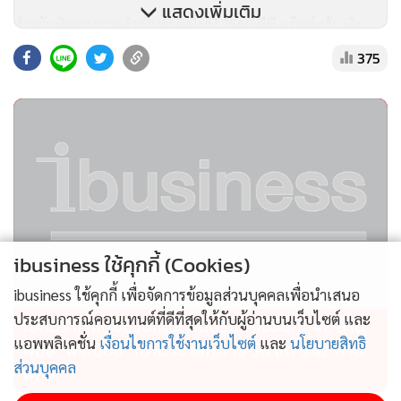
แสดงเพิ่มเติม
สำหรับทิศทางการดำเนินธุรกิจในปี 2568 ซีพี แอ็กซ์ตร้า เดิน
หน้าผลักดันกลยุทธ์หลัก มุ่งสร้างการเติบโตทุกช่องทางจำหน่าย
375
โดยเฉพาะการขายผ่านออนไลน์และการขายนอกร้าน โดย
พัฒนาเทคโนโลยีและแพลตฟอร์ม รวมถึงการนำ AI วิเคราะห์
พฤติกรรมลูกค้าแบบ Hyper-Personalization เพื่อนำเสนอ
สินค้าให้ตรงกลุ่มเป้าหมายได้อย่างแม่นยำมากยิ่งขึ้น พร้อมเพิ่ม
อัตราการตัดสินใจซื้อ
นอกจากนี้ ซีพี แอ็กซ์ตร้า ยังเดินหน้าขยายสาขา ปรับโฉมสาขา
และพัฒนาพื้นที่เช่าอย่างต่อเนื่อง ผ่านแนวคิดการเป็น ‘พื้นที่
ibusiness ใช้คุกกี้ (Cookies)
ความสุขของชุมชน’ ที่ออกแบบตามความต้องการเฉพาะของ
ibusiness ใช้คุกกี้ เพื่อจัดการข้อมูลส่วนบุคคลเพื่อนำเสนอ
แต่ละชุมชน เพื่อสร้างคุณภาพชีวิตที่ดี ตามวิถีความยั่งยืน ผ่าน
ประสบการณ์คอนเทนต์ที่ดีที่สุดให้กับผู้อ่านบนเว็บไซต์ และ
ไม่สมราคาไทยช่วยไทย! คนบริโภคไข่วันละ 42 ล้าน
การเป็นแหล่งอาหารและสุขภาพ การสร้างงานสร้างอาชีพให้
แอพพลิเคชั่น
เงื่อนไขการใช้งานเว็บไซต์
และ
นโยบายสิทธิ
ฟอง “พาณิชย์” เอามาขายถูก 19 วัน แค่ 3.42 ล้าน
คนในพื้นที่ เช่น โครงการมิตรแท้โชห่วย โครงการ 60 ยังแจ๋ว การ
ส่วนบุคคล
ฟอง
รับซื้อสินค้าจากเกษตรกรและ SMEs ท้องถิ่นโดยตรง พร้อมจัด