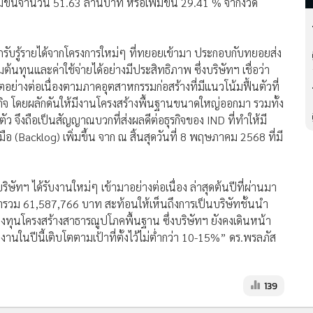
มขึ้นจำนวน 51.63 ล้านบาท หรือเพิ่มขึ้น 29.41 % จากงวด
จากรับรู้รายได้จากโครงการใหม่ๆ ที่ทยอยเข้ามา ประกอบกับทยอยส่ง
ทุนและค่าใช้จ่ายได้อย่างมีประสิทธิภาพ ซึ่งบริษัทฯ เชื่อว่า
่างต่อเนื่องตามภาคอุตสาหกรรมก่อสร้างที่มีแนวโน้มฟื้นตัวที่
ษฐกิจ โดยผลักดันให้มีงานโครงสร้างพื้นฐานขนาดใหญ่ออกมา รวมทั้ง
ว จึงถือเป็นสัญญาณบวกที่ส่งผลดีต่อธุรกิจของ IND ที่ทำให้มี
 (Backlog) เพิ่มขึ้น จาก ณ สิ้นสุดวันที่ 8 พฤษภาคม 2568 ที่มี
ัทฯ ได้รับงานใหม่ๆ เข้ามาอย่างต่อเนื่อง ล่าสุดต้นปีที่ผ่านมา
ารวม 61,587,766 บาท สะท้อนให้เห็นถึงการเป็นบริษัทชั้นนำ
ทุนโครงสร้างสาธารณูปโภคพื้นฐาน ซึ่งบริษัทฯ ยังคงเดินหน้า
งานในปีนี้เติบโตตามเป้าที่ตั้งไว้ไม่ต่ำกว่า 10-15%” ดร.พรลภัส
139