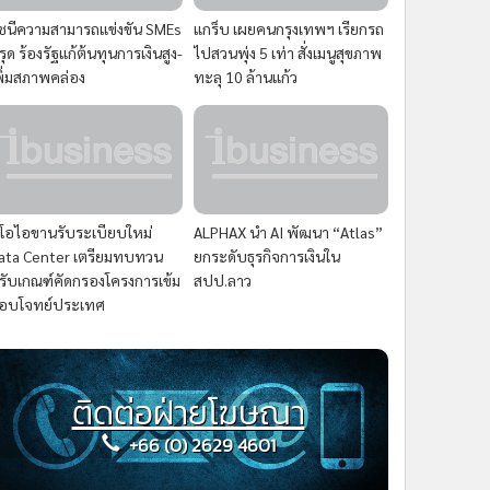
ัชนีความสามารถแข่งขัน SMEs
แกร็บ เผยคนกรุงเทพฯ เรียกรถ
รุด ร้องรัฐแก้ต้นทุนการเงินสูง-
ไปสวนพุ่ง 5 เท่า สั่งเมนูสุขภาพ
พิ่มสภาพคล่อง
ทะลุ 10 ล้านแก้ว
ีโอไอขานรับระเบียบใหม่
ALPHAX นำ AI พัฒนา “Atlas”
ata Center เตรียมทบทวน
ยกระดับธุรกิจการเงินใน
รับเกณฑ์คัดกรองโครงการเข้ม
สปป.ลาว
อบโจทย์ประเทศ
ติดต่อฝ่ายโฆษณา
+66 (0) 2629 4601