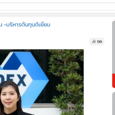
ี่ใช้
 -บริหารต้นทุนดีเยี่ยม
ss
139
้นสูง