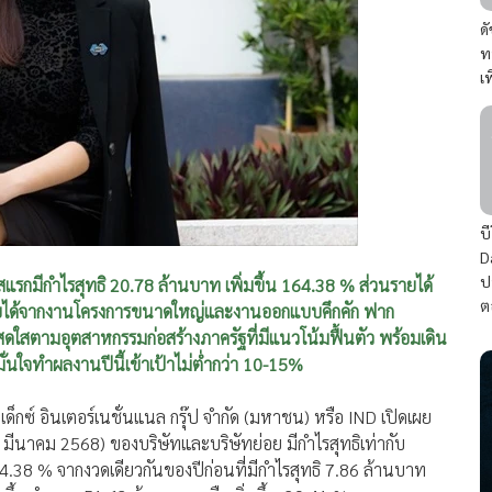
ด
ท
เ
บ
D
ป
สแรกมีกำไรสุทธิ 20.78 ล้านบาท เพิ่มขึ้น 164.38 % ส่วนรายได้
ต
รู้รายได้จากงานโครงการขนาดใหญ่และงานออกแบบคึกคัก ฟาก
สตามอุตสาหกรรมก่อสร้างภาครัฐที่มีแนวโน้มฟื้นตัว พร้อมเดิน
มั่นใจทำผลงานปีนี้เข้าเป้าไม่ต่ำกว่า 10-15%
ด็กซ์ อินเตอร์เนชั่นแนล กรุ๊ป จำกัด (มหาชน) หรือ IND เปิดเผย
 มีนาคม 2568) ของบริษัทและบริษัทย่อย มีกำไรสุทธิเท่ากับ
4.38 % จากงวดเดียวกันของปีก่อนที่มีกำไรสุทธิ 7.86 ล้านบาท