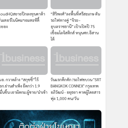
loudHQสยายปีกลงทุนดาต้า
“สิริพงศ์”ลงพื้นที่ศรีสะเกษ ดัน
ซ็นเตอร์ในนิคมฯอมตะซิตี้
รถไฟทางคู่ “จิระ–
ะยอง
อุบลราชธานี” เป้าเปิดปี 75
เชื่อมโลจิสติกส์ หนุนศก.อีสาน
ใต้
มอ. กวาดล้าง “สกุชชี่”ไร้
วันแรกคึกคัก !รถไฟขบวน "SRT
อก.ย่านสำเพ็ง ยึดกว่า 1.9
BANGKOK CONNEX" กรุงเทพ
มื่นชิ้น เอาผิดกม.ผู้ขาย/นำเข้า
อภิวัฒน์ - อยุธยา คาดผู้โดยสาร
พุ่ง 1,000 คน/วัน
ติดต่อฝ่ายโฆษณา