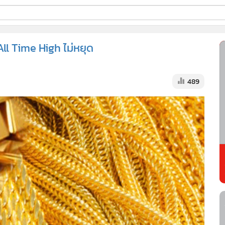
ี่ใช้
l Time High ไม่หยุด
ss
489
้นสูง