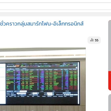
ี่ใช้
าชั่วคราวกลุ่มสมาร์ทโฟน-อิเล็กทรอนิกส์
ss
55
้นสูง