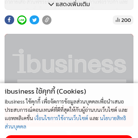
ถั่วลายเสือ ส่วนพืชระยะยาวก็มีอะโวคาโด กาแฟอราบิก้า และ
แสดงเพิ่มเติม
แมคคาเดเมีย ซึ่งทั้งหมดนี้ส่งผลดีหลายด้าน ในแง่เศรษฐกิจ
200
เกษตรกรมีรายได้ที่มั่นคงและต่อเนื่อง ในแง่สังคม ก็เกิดการรวม
กลุ่มกัน ทั้งในและนอกภาคเกษตร โดยมีคนในชุมชนเป็นผู้
บริหารจัดการ และในแง่สิ่งแวดล้อม การปลูกไม้ผลและกาแฟที่
ใช้พื้นที่น้อย ทำให้มีพื้นที่ป่าเพิ่มขึ้น ซึ่งช่วยให้สิ่งแวดล้อมดีขึ้น
อีกด้วย
ibusiness ใช้คุกกี้ (Cookies)
ibusiness ใช้คุกกี้ เพื่อจัดการข้อมูลส่วนบุคคลเพื่อนำเสนอ
ประสบการณ์คอนเทนต์ที่ดีที่สุดให้กับผู้อ่านบนเว็บไซต์ และ
GULF รับรู้ Core Profit Q2/69 1.23 หมื่นล้าน โต
แอพพลิเคชั่น
เงื่อนไขการใช้งานเว็บไซต์
และ
นโยบายสิทธิ
74% สูงสุดเป็นประวัติการณ์
ส่วนบุคคล