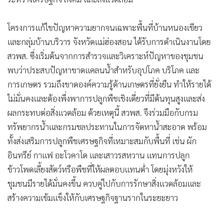
โครงการแก้ไขปัญหาความยากจนเฉพาะพื้นที่บ้านหนองเขียว
และกลุ่มบ้านบริวาร จังหวัดแม่ฮ่องสอน ได้รับการดำเนินงานโดย
สวพส. ซึ่งเริ่มต้นจากการสำรวจและวิเคราะห์ปัญหาของชุมชน
พบว่าประสบปัญหาขาดแคลนน้ำสำหรับอุปโภค บริโภค และ
การเกษตร รวมถึงขาดองค์ความรู้ด้านเกษตรที่ยั่งยืน ทำให้รายได้
ไม่มั่นคงและต้องพึ่งพาการปลูกพืชเชิงเดี่ยวที่มีต้นทุนสูงและส่ง
ผลกระทบต่อสิ่งแวดล้อม ด้วยเหตุนี้ สวพส. จึงร่วมมือกับกรม
ทรัพยากรน้ำและกรมชลประทานในการจัดหาน้ำสะอาด พร้อม
ทั้งส่งเสริมการปลูกพืชเศรษฐกิจที่เหมาะสมกับพื้นที่ เช่น ผัก
อินทรีย์ กาแฟ อะโวคาโด และเสาวรสหวาน แทนการปลูก
ข้าวโพดเลี้ยงสัตว์หรือพืชที่ให้ผลตอบแทนต่ำ โดยมุ่งหวังให้
ชุมชนมีรายได้มั่นคงขึ้น ควบคู่ไปกับการรักษาสิ่งแวดล้อมและ
สร้างความเข้มแข็งให้กับเศรษฐกิจฐานรากในระยะยาว