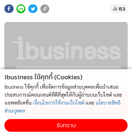
153
ibusiness ใช้คุกกี้ (Cookies)
นายปิติภัทร บุรี ประธานเจ้าหน้าที่บริหาร ภิรัชบุรีกรุ๊ป กล่าวว่า
ความร่วมมือระหว่างบ้านปู เน็กซ์ และภิรัชบุรีกรุ๊ป ในโครงการไบ
ibusiness ใช้คุกกี้ เพื่อจัดการข้อมูลส่วนบุคคลเพื่อนำเสนอ
เทคบุรีเป็นบทพิสูจน์ที่สะท้อนว่า Net Zero Solutions สามารถ
ประสบการณ์คอนเทนต์ที่ดีที่สุดให้กับผู้อ่านบนเว็บไซต์ และ
ไม่สมราคาไทยช่วยไทย! คนบริโภคไข่วันละ 42 ล้าน
แอพพลิเคชั่น
เงื่อนไขการใช้งานเว็บไซต์
และ
นโยบายสิทธิ
ขับเคลื่อนการเปลี่ยนแปลงสำคัญให้กับการพัฒนาเมือง โดยกา
ฟอง “พาณิชย์” เอามาขายถูก 19 วัน แค่ 3.42 ล้าน
ส่วนบุคคล
รบูรณาการความยั่งยืนเข้ากับการดำเนินธุรกิจหลักของทั้งสอง
ฟอง
บริษัท สร้างการเติบโตทางเศรษฐกิจควบคู่กับความรับผิดชอบต่อ
รับทราบ
สิ่งแวดล้อมได้ ช่วยให้กรุงเทพฯ มีสภาพแวดล้อมที่ดีขึ้น เนื่องจาก