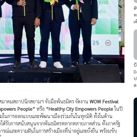
ด
ท
เ
บ
D
ป
ต
สมาคมสถาปนิกสยามฯ จับมือพันธมิตร จัดงาน
WOW Festival
 Empowers People”
หรือ
“Healthy City Empowers People
ในปี
ร่วมในการออกแบบและพัฒนาเมืองร่วมกันในทุกมิติ ทั้งในด้าน
ดยได้รับการสนับสนุนจากพันธมิตรหลากหลายภาคส่วน ทั้งภาครัฐ
ณ์และความฝันในการสร้างเมืองที่น่าอยู่และยั่งยืน พร้อมขับ