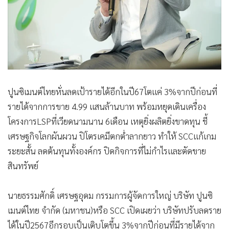
ปูนซิเมนต์ไทยหั่นลดเป้ารายได้อีกในปี67โตแค่ 3%จากปีก่อนที่
รายได้จากการขาย 4.99 แสนล้านบาท พร้อมหยุดเดินเครื่อง
โครงการLSPที่เวียดนามนาน 6เดือน เหตุยิ่งผลิตยิ่งขาดทุน ชี้
เศรษฐกิจโลกผันผวน ปิโตรเคมีตกต่ำลากยาว ทำให้ SCCแก้เกม
ระยะสั้น ลดต้นทุนทั้งองค์กร ปิดกิจการที่ไม่กำไรและตัดขาย
สินทรัพย์
นายธรรมศักดิ์ เศรษฐอุดม กรรมการผู้จัดการใหญ่ บริษัท ปูนซิ
เมนต์ไทย จำกัด (มหาชน)หรือ SCC เปิดเผยว่า บริษัทปรับลดราย
ได้ในปี2567อีกรอบเป็นเติบโตขึ้น 3%จากปีก่อนที่มีรายได้จาก