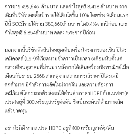
การขาย 499,646 ล้านบาท และกำไรสุทธิ 8,418 ล้านบาท จาก
เดิมที่บริษัทเคยตั้งเป้ารายได้เติบโตขึ้น 10% โดยช่วง 9เดือนแรก
ปีนี้ SCCมีรายได้รวม 380,660ล้านบาท โต0.4%จากปีก่อน และ
กำไรสุทธิ 6,854ล้านบาท ลดลง75%จากปีก่อน
นอกจากนี้บริษัทตัดสินใจหยุดเดินเครื่องโครงการลองเซิน ปิโตร
เคมิคอลส์ (LSP)ที่เวียดนามชั่วคราวเป็นเวลา 6เดือนนับตั้งแต่
กลางเดือนตุลาคมที่ผ่านมา หลังจากได้เดินเครื่องเชิงพาณิชย์เมื่อ
เดือนกันยายน 2568 สาเหตุจากสถานการณ์ราคาปิโตรเคมี
ตกต่ำมาก มีกำลังการผลิตใหม่จากจีน และความต้องการ
เคมีภัณฑ์โลกชะลอตัว ส่งผลให้ส่วนต่างราคาHDPEกับแนฟทา(ส
เปรด)อยู่ที่ 300เหรียญสหรัฐต่อตัน ซึ่งเป็นระดับที่ต่ำมากผลิต
แล้วขาดทุน
อย่างไรก็ดี หากสเปรด HDPE อยู่ที่400 เหรียญสหรัฐ/ตัน