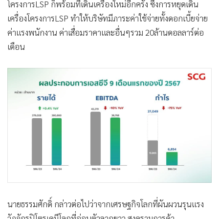
โครงการLSP ก็พร้อมที่เดินเครื่องใหม่อีกครั้ง ซึ่งการหยุดเดิน
เครื่องโครงการLSP ทำให้บริษัทมีภาระค่าใช้จ่ายทั้งดอกเบี้ยจ่าย
ค่าแรงพนักงาน ค่าเสื่อมราคาและอื่นๆรวม 20ล้านดอลลาร์ต่อ
เดือน
นายธรรมศักดิ์ กล่าวต่อไปว่าจากเศรษฐกิจโลกที่ผันผวนรุนแรง
วัฏจักรปิโตรเคมีโลกที่อ่อนตัวลากยาว สงครามการค้า