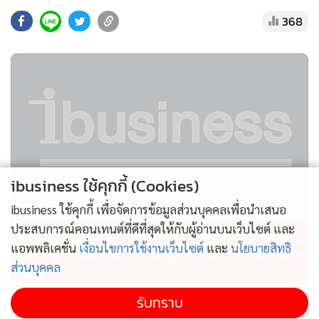
368
โดยในปี 2567 ทสภ.เตรียมเปิดใช้ทางวิ่งเส้นที่ 3 เพื่อเพิ่ม
ศักยภาพรองรับเที่ยวบินจาก 68 เที่ยวบินต่อชั่วโมง เป็น 94 เที่ยว
บินต่อชั่วโมง นอกจากนี้ AOT ได้นำเทคโนโลยีและนวัตกรรม
เกี่ยวกับระบบบริการผู้โดยสารสมัยใหม่เข้ามาใช้เพิ่ม
ประสิทธิภาพในการให้บริการผู้โดยสารให้ได้รับความสะดวก
รวดเร็วลดระยะเวลาการรอคอยและแก้ปัญหาคอขวด บรรเทา
ความหนาแน่นของผู้โดยสารในชั่วโมงเร่งด่วน
ibusiness ใช้คุกกี้ (Cookies)
กลับสู่ช่วงธุรกิจพลิกฟื้นเต็มตัว
ibusiness ใช้คุกกี้ เพื่อจัดการข้อมูลส่วนบุคคลเพื่อนำเสนอ
ประสบการณ์คอนเทนต์ที่ดีที่สุดให้กับผู้อ่านบนเว็บไซต์ และ
ไม่สมราคาไทยช่วยไทย! คนบริโภคไข่วันละ 42 ล้าน
หลายปีที่หุ้น AOT ได้รับผลกระทบจากวิกฤตโควิด จนผล
แอพพลิเคชั่น
เงื่อนไขการใช้งานเว็บไซต์
และ
นโยบายสิทธิ
ฟอง “พาณิชย์” เอามาขายถูก 19 วัน แค่ 3.42 ล้าน
ประกอบการทรุดหนัก ขาดทุนปีละกว่า 1 หมื่นล้านบาท แต่
ส่วนบุคคล
ฟอง
สถานการณ์ปัจจุบันกำลังดีวันดีคืน ผลกำไรเติบโตต่อเนื่อง โดยปี
รับทราบ
2564 ขาดทุนสุทธิ 16,322.01 ล้านบาท ปี 2565 ขาดทุนสุทธิ