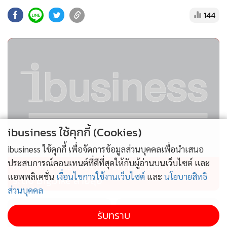
โอกาสการเข้าสู่อุตสาหกรรมไมซ์อย่างทั่วถึง ซึ่งขอนแก่นเป็น
144
หนึ่งในไมซ์ซิตี้อันดับต้น ๆ ที่ทีเส็บเข้ามาร่วมพัฒนาอย่างต่อ
เนื่อง
ในอีกด้านหนึ่งคือการร่วมกับสมาคมไหมไทยและสิ่งทอขอนแก่น
นำผู้ประกอบการและผ้าไหมไทยไปร่วมในงานแสดงสินค้าระดับ
โลกที่เกี่ยวข้อง เช่น งาน Silk in Lyon ประเทศฝรั่งเศส และงาน
สิ่งทอ World Cotton Day ประเทศออสเตรเลีย ซึ่งจะดำเนินการ
ภายในปีนี้ทั้งสองงาน
ibusiness ใช้คุกกี้ (Cookies)
ibusiness ใช้คุกกี้ เพื่อจัดการข้อมูลส่วนบุคคลเพื่อนำเสนอ
ผู้แทนสำนักงานส่งเสริมเศรษฐกิจสร้างสรรค์ (องค์การมหาชน)
ประสบการณ์คอนเทนต์ที่ดีที่สุดให้กับผู้อ่านบนเว็บไซต์ และ
อย่าคิดหนี ตำรวจจราจร จัดหนัก เสริมทัพรถใหม่
โดยนายสักก์สีห์ พลสันติกุล ผู้อำนวยการสำนักส่งเสริมเศรษฐกิจ
แอพพลิเคชั่น
เงื่อนไขการใช้งานเว็บไซต์
และ
นโยบายสิทธิ
ระดับ Bigbike สายลุย
สร้างสรรค์ ขอนแก่น (CEA ขอนแก่น) กล่าวว่า ในฐานะหน่วย
ส่วนบุคคล
งานรัฐที่มีภารกิจส่งเสริมและพัฒนาเศรษฐกิจสร้างสรรค์ของ
ประเทศไทย ซึ่งครอบคลุมการพัฒนาห่วงโซ่ของระบบนิเวศ
รับทราบ