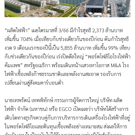
“ผลิตไฟฟ้า” เผยไตรมาสที่ 3/66 มีกำไรสุทธิ 2,373 ล้านบาท
เพิ่มขึ้น 704% เมื่อเทียบกับช่วงเดียวกันของปีก่อน ดันกำไรสุทธิ
งวด 9 เดือนแรกของปีนี้เป็น 5,855 ล้านบาท เพิ่มขึ้น 99% เทียบ
กับช่วงเดียวกันของปีก่อน เร่งปิดดีลใหญ่ “พอร์ตโฟลิโอโรงไฟฟ้า
คัมแพซ” สหรัฐอเมริกา พร้อมเดินหน้าแสวงหาโอกาส M&A โรง
ไฟฟ้าเชื้อเพลิงก๊าซธรรมชาติและพลังงานสะอาด รองรับการ
เปลี่ยนผ่านสู่สังคมคาร์บอนต่ำ
นายเทพรัตน์ เทพพิทักษ์ กรรมการผู้จัดการใหญ่ บริษัท ผลิต
ไฟฟ้า จำกัด (มหาชน) หรือ EGCO เปิดเผยว่า บริษัทได้สร้างการ
เติบโตทางธุรกิจควบคู่กับการบริหารการเดินเครื่องโรงไฟฟ้าที่อยู่
ในพอร์ตโฟลิโอและต้นทุนเชื้อเพลิงอย่างเหมาะสม ส่งผลให้การ