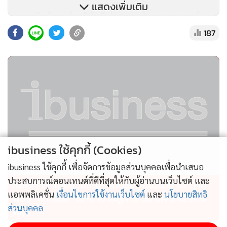
แสดงเพิ่มเติม
นายเทพรัตน์กล่าวว่า บริษัทยังมุ่งแสวงหาโอกาสการลงทุนใน
ธุรกิจไฟฟ้าและธุรกิจพลังงานที่เกี่ยวเนื่อง โดยขับเคลื่อนภายใต้
187
กลยุทธ์ระยะสั้น “4S” ที่เน้นการสร้างรายได้อย่างรวดเร็วและ
เสริมความแข็งแกร่งให้ธุรกิจอย่างต่อเนื่อง โดยเฉพาะการเลือก
ลงทุนในโครงการที่มีคุณภาพสูง (Select high quality projects)
ในรูปแบบ M&A ทั้งโรงไฟฟ้าเชื้อเพลิงหลักอย่างก๊าซธรรมชาติ
และพลังงานหมุนเวียนเพื่อรับรู้รายได้ทันที โดยมีความได้เปรียบ
จากการมีพันธมิตรที่แข็งแกร่งใน 8 ประเทศ ที่มีฐานทางธุรกิจอยู่
แล้ว ในขณะเดียวกันยังได้วางแผนการลงทุนในธุรกิจพลังงาน
ibusiness ใช้คุกกี้ (Cookies)
แห่งอนาคตอย่างซัปพลายเชนไฮโดรเจน ที่มีศักยภาพรองรับการ
เปลี่ยนผ่านจากพลังงานฟอสซิลไปสู่พลังงานสีเขียว ซึ่งเป็น
ibusiness ใช้คุกกี้ เพื่อจัดการข้อมูลส่วนบุคคลเพื่อนำเสนอ
แนวทางหนึ่งในการบรรลุเป้าหมายการปลดปล่อยก๊าซเรือน
ประสบการณ์คอนเทนต์ที่ดีที่สุดให้กับผู้อ่านบนเว็บไซต์ และ
ไม่สมราคาไทยช่วยไทย! คนบริโภคไข่วันละ 42 ล้าน
กระจกสุทธิเป็นศูนย์ (Net Zero) ภายในปี พ.ศ. 2593
แอพพลิเคชั่น
เงื่อนไขการใช้งานเว็บไซต์
และ
นโยบายสิทธิ
ฟอง “พาณิชย์” เอามาขายถูก 19 วัน แค่ 3.42 ล้าน
ส่วนบุคคล
ฟอง
ปัจจุบันเอ็กโก กรุ๊ป มีกำลังผลิตตามสัดส่วนการถือหุ้นรวมทั้งสิ้น