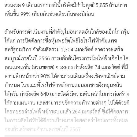
ส่วนงวด 9 เดือนแรกของปีนี้บริษัทมีกำไรสุทธิ 5,855 ล้านบาท
เพิ่มขึ้น 99% เทียบกับช่วงเดียวกันของปีก่อน
สำหรับการดำเนินงานที่สำคัญในอนาคตอันใกล้ของเอ็กโก กรุ๊ป
ได้แก่ การปิดดีลการซื้อหุ้นพอร์ตโฟลิโอโรงไฟฟ้าคัมแพซ
สหรัฐอเมริกา กำลังผลิตรวม 1,304 เมกะวัตต์ คาดว่าจะเสร็จ
สมบูรณ์ภายในปี 2566 การผลักดันโครงการโรงไฟฟ้าเอ็กโก โค
เจนเนอเรชั่น (ส่วนขยาย) จ.ระยอง กำลังผลิต 74 เมกะวัตต์ ที่มี
ความคืบหน้ากว่า 90% ให้สามารถเดินเครื่องเชิงพาณิชย์ตาม
กำหนด ในขณะที่โรงไฟฟ้าพลังงานลมนอกชายฝั่งหยุนหลิน
ไต้หวัน กำลังผลิต 640 เมกะวัตต์ มีความคืบหน้าในการก่อสร้าง
ได้ตามแผนงาน และสามารถขจัดความท้าทายต่างๆ ไปได้ด้วยดี
โดยทยอยจ่ายไฟฟ้าเข้าระบบแล้ว 264 เมกะวัตต์ ซึ่งมีศักยภาพ
ในการผลิตไฟฟ้าได้ดีกว่าเป้าหมาย โดยคาดว่าโครงการทั้งหมด
จะแล้วเสร็จตามกำหนดภายในปี 2567