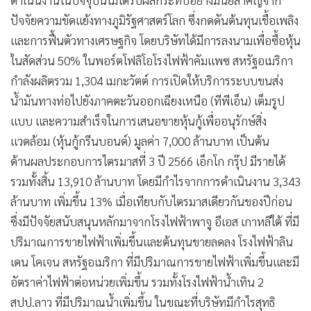
ดำเนินงานในปัจจุบันไม่ได้รับผลกระทบอย่างมีนัยสำคัญจาก
ปัจจัยความขัดแย้งทางภูมิรัฐศาสตร์โลก ซึ่งกดดันต้นทุนเชื้อเพลิง
และการฟื้นตัวทางเศรษฐกิจ โดยบริษัทได้มีการลงนามเพื่อซื้อหุ้น
ในสัดส่วน 50% ในพอร์ตโฟลิโอโรงไฟฟ้าคัมแพซ สหรัฐอเมริกา
กำลังผลิตรวม 1,304 เมกะวัตต์ การเปิดให้บริการระบบขนส่ง
น้ำมันทางท่อไปยังภาคตะวันออกเฉียงเหนือ (ทีพีเอ็น) เต็มรูป
แบบ และความสำเร็จในการเสนอขายหุ้นกู้เพื่ออนุรักษ์สิ่ง
แวดล้อม (หุ้นกู้กรีนบอนด์) มูลค่า 7,000 ล้านบาท เป็นต้น
ด้านผลประกอบการไตรมาสที่ 3 ปี 2566 เอ็กโก กรุ๊ป มีรายได้
รวมทั้งสิ้น 13,910 ล้านบาท โดยมีกำไรจากการดำเนินงาน 3,343
ล้านบาท เพิ่มขึ้น 13% เมื่อเทียบกับไตรมาสเดียวกันของปีก่อน
ซึ่งมีปัจจัยสนับสนุนหลักมาจากโรงไฟฟ้าพาจู อีเอส เกาหลีใต้ ที่มี
ปริมาณการขายไฟฟ้าเพิ่มขึ้นและต้นทุนขายลดลง โรงไฟฟ้าลิน
เดน โคเจน สหรัฐอเมริกา ที่มีปริมาณการขายไฟฟ้าเพิ่มขึ้นและมี
อัตราค่าไฟฟ้าต่อหน่วยเพิ่มขึ้น รวมทั้งโรงไฟฟ้าน้ำเทิน 2
สปป.ลาว ที่มีปริมาณน้ำเพิ่มขึ้น ในขณะที่บริษัทมีกำไรสุทธิ