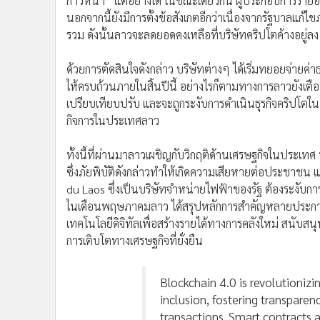
ก้าวหน้า” แต่อย่างใด ในขณะเดียวกัน ผู้ประกอบการรายอื่
นอกจากนี้ยังมีการตั้งข้อสังเกตอีกว่าเนื่องจากรัฐบาลแ
รวม ดังนั้นลาวจะลดยอดคงเหลือที่บริษัทคริปโตค้างอยู่ล
ด้วยการตัดสินใจดังกล่าว บริษัทต่างๆ ได้เริ่มทยอยจ่าย
ให้ครบถ้วนภายในสิ้นปีนี้ อย่างไรก็ตามทางการลาวยังเตื
เปรียบเทียบปรับ และจะถูกระงับการดำเนินธุรกิจคริปโต
กิจการในประเทศลาว
ทั้งนี้ที่ผ่านมาลาวเผชิญกับวิกฤติด้านเศรษฐกิจในประเท
ซึ่งภัยพิบัติดังกล่าวทำให้เกิดความเสียหายต่อประชาช
du Laos ซึ่งเป็นบริษัทจำหน่ายไฟฟ้าของรัฐ ต้องระงับก
ในเดือนพฤษภาคมลาว ได้สรุปหลักการสำคัญหลายประการสำห
เทคโนโลยีดิจิทัลเพื่อสร้างรายได้ทางการคลังใหม่ สนับส
การเติบโตทางเศรษฐกิจที่ยั่งยืน
Blockchain 4.0 is revolutionizi
inclusion, fostering transparen
transactions. Smart contracts 