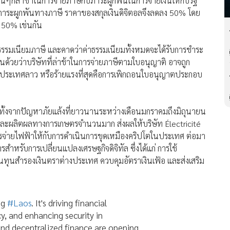
นๆก็ล่าช้าในการจ่ายภาษีกับภาระผูกพันในการจ่ายเงินให้กับรัฐ
ก้ไขภาระผูกพันทางภาษี ราคาของสกุลเงินดิจิตอลจึงลดลง 50% โดย
ง 50% เช่นกัน
ค่าธรรมเนียมภาษี และคาดว่าค่าธรรมเนียมทั้งหมดจะได้รับการชำระ
อนด้วยว่าบริษัทที่ล่าช้าในการจ่ายภาษีตามใบอนุญาติ อาจถูก
ในประเทศลาว หรือร้ายแรงที่สุดคือการเพิกถอนใบอนุญาตประกอบ
ศ ทั้งจากปัญหาภัยแล้งที่ยาวนานระหว่างเดือนมกราคมถึงมิถุนายน
น และผลิตผลทางการเกษตรจำนวนมาก ส่งผลให้บริษัท Électricité
ารจ่ายไฟฟ้าให้กับการดำเนินการขุดเหมืองคริปโตในประเทศ ต่อมา
รับการเปลี่ยนแปลงเศรษฐกิจดิจิทัล ซึ่งได้แก่ การใช้
นุนทุนสำรองเงินตราต่างประเทศ ควบคุมอัตราเงินเฟ้อ และส่งเสริม
ng
#Laos
. It's driving financial
cy, and enhancing security in
and decentralized finance are opening