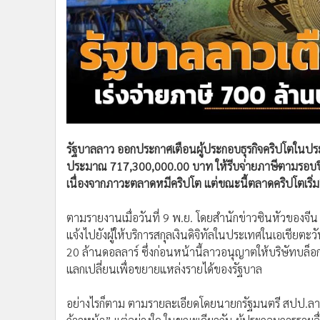
รัฐบาลลาว ออกประกาศเตือนผู้ประกอบธุรกิจคริปโตในประเท
ประมาณ 717,300,000.00 บาท ให้รีบจ่ายภาษีตามรอบปีธุร
เนื่องจากภาวะตลาดหมีคริปโต แต่ขณะนี้ตลาดคริปโตเริ่มฟื
ตามรายงานเมื่อวันที่ 9 พ.ย. โดยสำนักข่าวซินหัวของ
แจ้งไปยังผู้ให้บริการสกุลเงินดิจิทัลในประเทศในเอเชี
20 ล้านดอลลาร์ ซึ่งก่อนหน้านี้ลาวอนุญาตให้บริษัทบล
แลกเปลี่ยนเพื่อขยายแหล่งรายได้ของรัฐบาล
อย่างไรก็ตาม ตามรายละเอียดโดยนายกรัฐมนตรี สปป.ลาว ระ