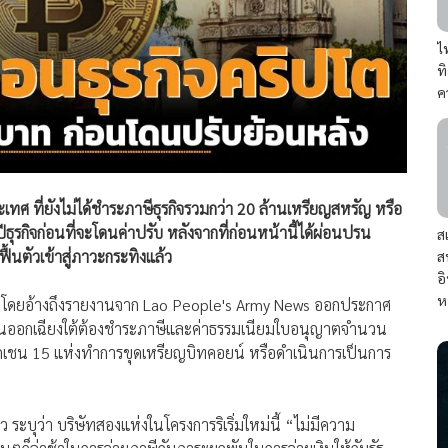
ไ
ท
ค
ศ ที่ยังไม่ได้ชำระภาษีธุรกิจรวมกว่า 20 ล้านเหรียญสหรัญ หรือ
กิจก่อนที่จะโดนค่าปรับ หลังจากที่ก่อนหน้านี้ได้ผ่อนปรน
ส
้นตัวเข้าสู่ภาวะกระทิงแล้ว
ส
อ
ห
จีน โดยอ้างถึงรายงานจาก Lao People's Army News ออกประกาศ
ยตะวันออกเฉียงใต้ต้องชำระภาษีและค่าธรรมเนียมใบอนุญาตจำนวน
็อกเชน 15 แห่งทำการขุดเหรียญบิทคอยน์ หรือดำเนินการเป็นการ
บุว่า บริษัทสองแห่งในโครงการริเริ่มใหม่นี้ “ไม่มีความ