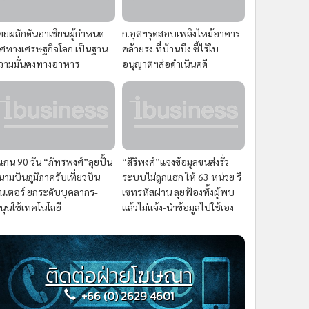
ทยผลักดันอาเซียนผู้กำหนด
ก.อุตฯรุดสอบเพลิงไหม้อาคาร
ิศทางเศรษฐกิจโลก เป็นฐาน
คล้ายรง.ที่บ้านบึง ชี้ไร้ใบ
วามมั่นคงทางอาหาร
อนุญาตฯส่อดำเนินคดี
แกน 90 วัน “ภัทรพงศ์”ลุยปั้น
“สิริพงศ์”แจงข้อมูลขนส่งรั่ว
นามบินภูมิภาครับเที่ยวบิน
ระบบไม่ถูกแฮก ให้ 63 หน่วย รี
ินเตอร์ ยกระดับบุคลากร-
เซทรหัสผ่าน ลุยฟ้องทั้งผู้พบ
นุนใช้เทคโนโลยี
แล้วไม่แจ้ง-นำข้อมูลไปใช้เอง
ติดต่อฝ่ายโฆษณา
+66 (0) 2629 4601