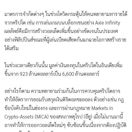
มาตรการจำกัดต่างๆ ในช่วงโควิดกระตุ้นให้คนพยายามหารายได้
จากคริปโต เช่น การเล่นเกมบนบล็อกเชนอย่าง Axie Infinity
ผลลัพธ์คือมีการสร้างวอลเล็ตเพิ่มขึ้นอย่างชัดเจนในประเทศ
อย่างฟิลิปปินส์ขณะที่ผู้เล่นเบียดเสียดกันฉกฉวยโอกาสสร้างราย
ได้เสริม
ในช่วงเวลาเดียวกันนั้น มูลค่าเงินลงทุนในคริปโตในอินเดียเพิ่ม
ขึ้นจาก 923 ล้านดอลลาร์เป็น 6,600 ล้านดอลลาร์
อย่างไรก็ตาม ความพยายามร่วมกันในการควบคุมคริปโตอาจ
ทำให้อัตราการยอมรับสกุลเงินดิจิตอลชะลอลง ตัวอย่างเช่น กฎ
ข้อบังคับใหม่ในฮ่องกง และการผ่านกฎหมาย Markets in
Crypto-Assets (MiCA) ของสหภาพยุโรป (อียู) เมื่อไม่นานมานี้
อาจทำให้การออกวอลเล็ตใหม่ๆ ซับซ้อนขึ้นเนื่องจากต้องปฏิบัติ