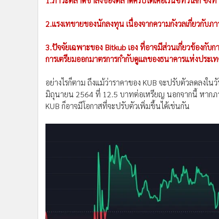
1.ภาวะตลาดขาลงของตลาดคริปโตเคอเรนซี่ทั่วโลก ซึ่งท
2.แรงเทขายของนักลงทุน เนื่องจากความกังวลเกี่ยวกับภาว
3.ปัจจัยเฉพาะของ Bitkub เอง ที่อาจมีส่วนเกี่ยวข้องก
การเตรียมออกมาตรการกำกับดูแลของธนาคารแห่งประเ
อย่างไรก็ตาม ถึงแม้ว่าราคาของ KUB จะปรับตัวลดลงในวันนี้ แ
มิถุนายน 2564 ที่ 12.5 บาทต่อเหรียญ นอกจากนี้ หากภาว
KUB ก็อาจมีโอกาสที่จะปรับตัวเพิ่มขึ้นได้เช่นกัน