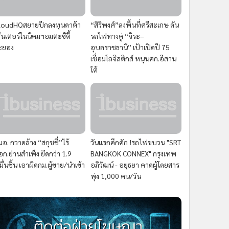
loudHQสยายปีกลงทุนดาต้า
“สิริพงศ์”ลงพื้นที่ศรีสะเกษ ดัน
ซ็นเตอร์ในนิคมฯอมตะซิตี้
รถไฟทางคู่ “จิระ–
ะยอง
อุบลราชธานี” เป้าเปิดปี 75
เชื่อมโลจิสติกส์ หนุนศก.อีสาน
ใต้
มอ. กวาดล้าง “สกุชชี่”ไร้
วันแรกคึกคัก !รถไฟขบวน "SRT
อก.ย่านสำเพ็ง ยึดกว่า 1.9
BANGKOK CONNEX" กรุงเทพ
มื่นชิ้น เอาผิดกม.ผู้ขาย/นำเข้า
อภิวัฒน์ - อยุธยา คาดผู้โดยสาร
พุ่ง 1,000 คน/วัน
ติดต่อฝ่ายโฆษณา