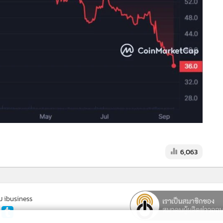
6,063
ม ibusiness