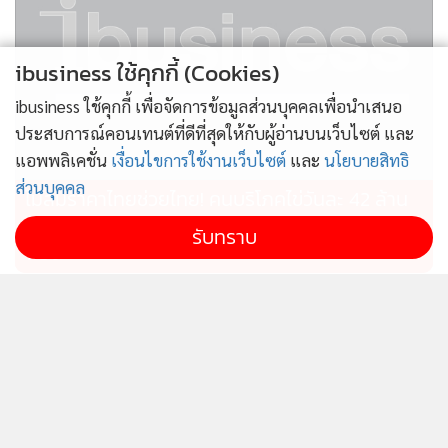
ibusiness ใช้คุกกี้ (Cookies)
ibusiness ใช้คุกกี้ เพื่อจัดการข้อมูลส่วนบุคคลเพื่อนำเสนอ
ประสบการณ์คอนเทนต์ที่ดีที่สุดให้กับผู้อ่านบนเว็บไซต์ และ
แอพพลิเคชั่น
เงื่อนไขการใช้งานเว็บไซต์
และ
นโยบายสิทธิ
ส่วนบุคคล
ไม่สมราคาไทยช่วยไทย! คนบริโภคไข่วันละ 42 ล้าน
ฟอง “พาณิชย์” เอามาขายถูก 19 วัน แค่ 3.42 ล้าน
รับทราบ
ฟอง
ไทยผลักดันอาเซียนผู้กำหนด
ก.อุตฯรุดสอบเพลิงไหม้อาคาร
ทิศทางเศรษฐกิจโลก เป็นฐาน
คล้ายรง.ที่บ้านบึง ชี้ไร้ใบ