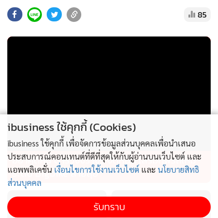
Center 1570 โทรศัพท์หมายเลข 0 2547 5986 และเว็บไซต์กรม
85
พัฒนาธุรกิจการค้า www.dbd.go.th
ibusiness ใช้คุกกี้ (Cookies)
ibusiness ใช้คุกกี้ เพื่อจัดการข้อมูลส่วนบุคคลเพื่อนำเสนอ
ประสบการณ์คอนเทนต์ที่ดีที่สุดให้กับผู้อ่านบนเว็บไซต์ และ
อย่าคิดหนี ตำรวจจราจร จัดหนัก เสริมทัพรถใหม่
แอพพลิเคชั่น
เงื่อนไขการใช้งานเว็บไซต์
และ
นโยบายสิทธิ
ระดับ Bigbike สายลุย
ส่วนบุคคล
รับทราบ